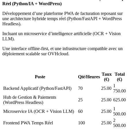
Réel (Python/IA + WordPress)
Développement d’une plateforme PWA de facturation reposant sur
une architecture hybride temps réel (Python/FastAPI + WordPress
Headless).
Incluant un microservice d’intelligence artificielle (OCR + Vision
LLM).
Une interface offline-first, et une infrastructure compatible avec un
déploiement scalable sur OVHcloud.
Taux
Total
Poste
Qté/Heures
(€)
(€)
1
Backend Applicatif (Python/FastAPI)
70
25.00
750.00
Hub de Gestion & Paiements
25
25.00
625.00
(WordPress Headless)
1
Microservice IA (OCR + Vision LLM)
60
25.00
500.00
2
Frontend PWA Temps Réel
100
25.00
500.00