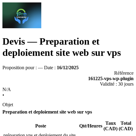
Devis — Preparation et
deploiement site web sur vps
Proposition pour :
— Date :
16/12/2025
Référence
161225-vps-wp-plugin
Validité : 30 jours
N/A
•
Objet
Preparation et deploiement site web sur vps
Taux
Total
Poste
Qté/Heures
(CAD)
(CAD)
préparation vps et deploiement du site