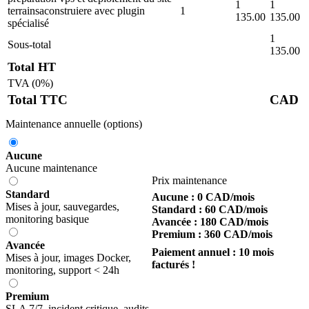
1
1
terrainsaconstruiere avec plugin
1
135.00
135.00
spécialisé
1
Sous-total
135.00
Total HT
TVA (0%)
Total TTC
CAD
Maintenance annuelle (options)
Aucune
Aucune maintenance
Prix maintenance
Standard
Aucune : 0 CAD/mois
Mises à jour, sauvegardes,
Standard : 60 CAD/mois
monitoring basique
Avancée : 180 CAD/mois
Premium : 360 CAD/mois
Avancée
Paiement annuel : 10 mois
Mises à jour, images Docker,
facturés !
monitoring, support < 24h
Premium
SLA 7/7, incident critique, audits