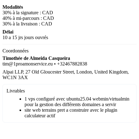
Modalités
30% à la signature :
CAD
40% à mi-parcours :
CAD
30% à la livraison :
CAD
Délai
10 a 15 jrs jours ouvrés
Coordonnées
Timothée de Almeida Casqueira
tim@1proamonservice.eu • +32467882838
Alpai LLP, 27 Old Gloucester Street, London, United Kingdom,
WC1N 3AX
Livrables
1 vps configuré avec ubuntu25.04 webmin/virtualmin
pour la gestion des différents domaines a servir
site web terrains pret a construire avec le plugin
calculateur actif
Devis Accepté