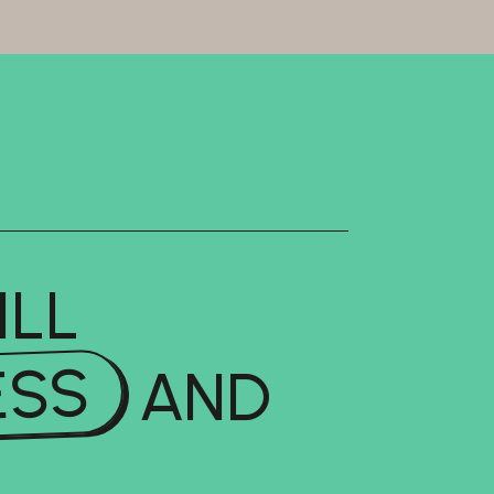
ILL
ESS
AND