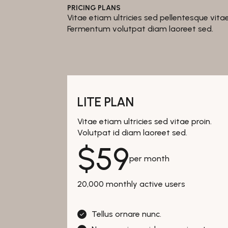
PRICING PLANS
Vitae etiam ultricies sed pellentesque vitae
Fermentum volutpat diam laoreet sed.
LITE PLAN
Vitae etiam ultricies sed vitae proin.
Volutpat id diam laoreet sed.
$
59
per month
20,000 monthly active users
Tellus ornare nunc.