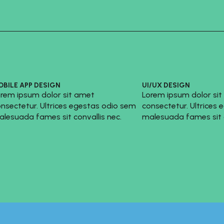
OBILE APP DESIGN
UI/UX DESIGN
rem ipsum dolor sit amet
Lorem ipsum dolor si
nsectetur. Ultrices egestas odio sem
consectetur. Ultrices
lesuada fames sit convallis nec.
malesuada fames sit c