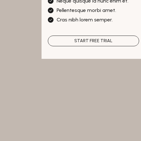
Neque quisque id nunc enim et.
Pellentesque morbi amet.
Cras nibh lorem semper.
START FREE TRIAL