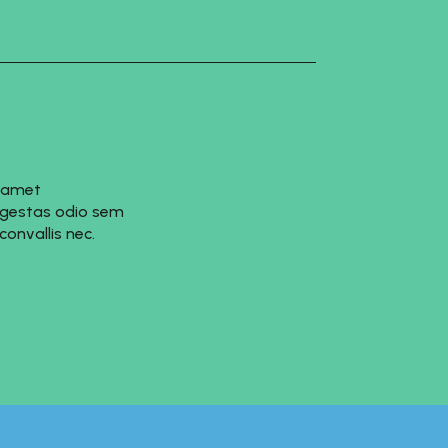
t amet
 egestas odio sem
onvallis nec.